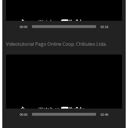
00:00
02:16
Videotutorial Pago Online Coop. Chibuleo Ltda.
Reproductor
de
vídeo
00:00
02:46