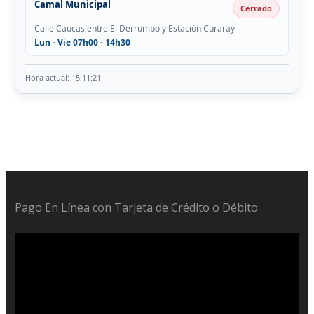
Camal Municipal
Cerrado
Calle Caucas entre El Derrumbo y Estación Curaray
Lun - Vie 07h00 - 14h30
Hora actual: 15:11:21
Pago En Línea con Tarjeta de Crédito o Débito
Reproductor
de
vídeo