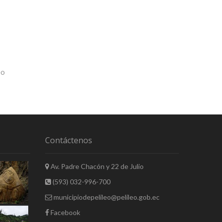
eo
Contáctenos
Av. Padre Chacón y 22 de Julio
(593) 032-996-700
municipiodepelileo@pelileo.gob.ec
Facebook