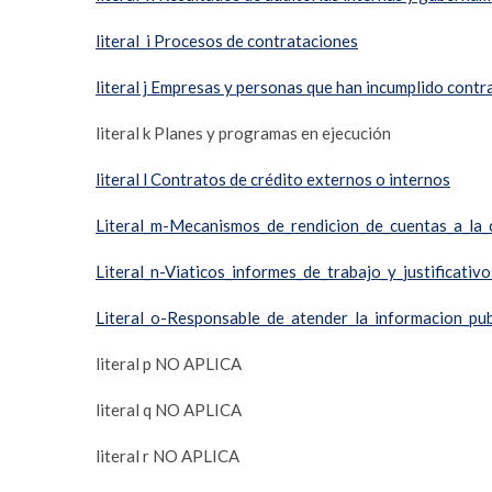
literal_i Procesos de contrataciones
literal j Empresas y personas que han incumplido contr
literal k Planes y programas en ejecución
literal l Contratos de crédito externos o internos
Literal_m-Mecanismos_de_rendicion_de_cuentas_a_la_
Literal_n-Viaticos_informes_de_trabajo_y_justificativo
Literal_o-Responsable_de_atender_la_informacion_pub
literal p NO APLICA
literal q NO APLICA
literal r NO APLICA