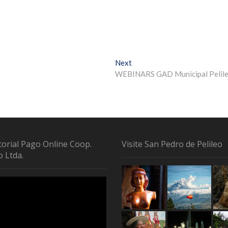
Next
WEBINARS GAD Municipal Pelil
torial Pago Online Coop.
Visite San Pedro de Pelileo
o Ltda.
tor