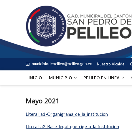
municipiodepelileo@pelileo.gob.ec
Nuestro Alcalde
G
INICIO
MUNICIPIO
PELILEO EN LÍNEA
Mayo 2021
Literal_a1-Organigrama_de_la_institucion
Literal_a2-Base_legal_que_rige_a_la_institucion