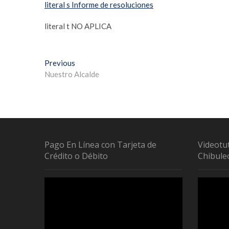
literal s Informe de resoluciones
literal t NO APLICA
Previous
Nuestro Alcalde
Pago En Línea con Tarjeta de
Videotu
Crédito o Débito
Chibule
Reproductor
Reproduc
de
de
vídeo
vídeo