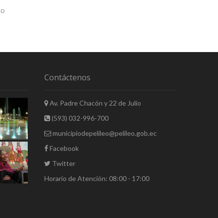
co
Contáctenos
Av. Padre Chacón y 22 de Julio
(593) 032-996-700
municipiodepelileo@pelileo.gob.ec
Facebook
Twitter
Horario de Atención: 08:00 - 17:00