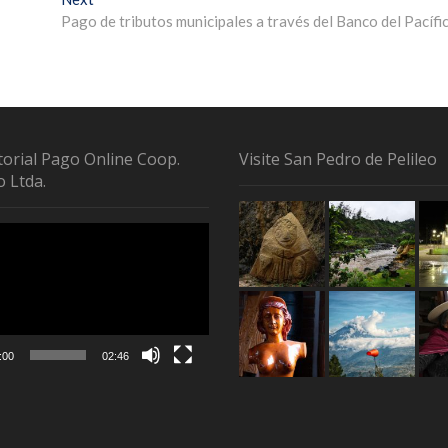
Pago de tributos municipales a través del Banco del Pacífi
torial Pago Online Coop.
Visite San Pedro de Pelileo
o Ltda.
tor
:00
02:46