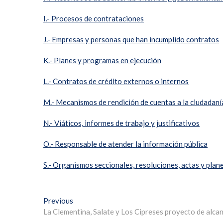
I.- Procesos de contrataciones
J.- Empresas y personas que han incumplido contratos
K.- Planes y programas en ejecución
L.- Contratos de crédito externos o internos
M.- Mecanismos de rendición de cuentas a la ciudadaní
N.- Viáticos, informes de trabajo y justificativos
O.- Responsable de atender la información pública
S.- Organismos seccionales, resoluciones, actas y plan
Previous
La Clementina, Salate y Los Cipreses proyecto de alcant