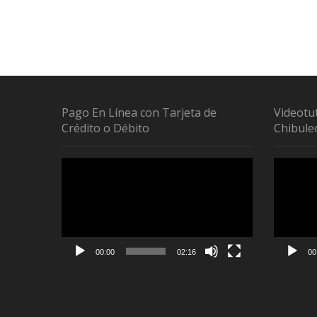
Pago En Línea con Tarjeta de
Videotu
Crédito o Débito
Chibule
Reproductor
Reproduc
de
de
vídeo
vídeo
00:00
02:16
00