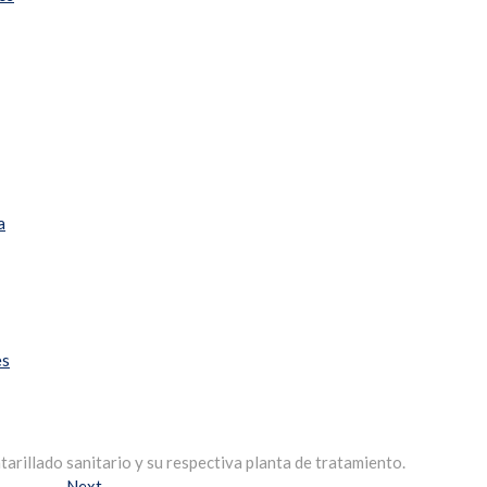
a
es
arillado sanitario y su respectiva planta de tratamiento.
Next