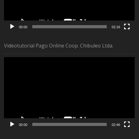
00:00
02:16
Videotutorial Pago Online Coop. Chibuleo Ltda.
Reproductor
de
vídeo
00:00
02:46