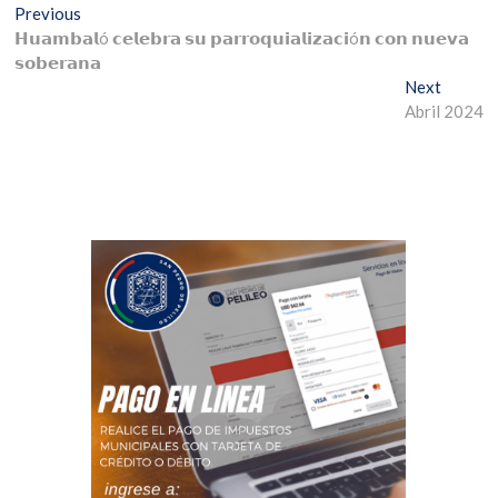
Previous
𝗛𝘂𝗮𝗺𝗯𝗮𝗹ó 𝗰𝗲𝗹𝗲𝗯𝗿𝗮 𝘀𝘂 𝗽𝗮𝗿𝗿𝗼𝗾𝘂𝗶𝗮𝗹𝗶𝘇𝗮𝗰𝗶ó𝗻 𝗰𝗼𝗻 𝗻𝘂𝗲𝘃𝗮
𝘀𝗼𝗯𝗲𝗿𝗮𝗻𝗮
Next
Abril 2024