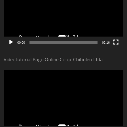
00:00
02:16
Videotutorial Pago Online Coop. Chibuleo Ltda.
Reproductor
de
vídeo