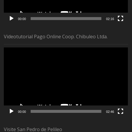
00:00
02:16
Videotutorial Pago Online Coop. Chibuleo Ltda.
Reproductor
de
vídeo
00:00
02:46
Visite San Pedro de Pelileo