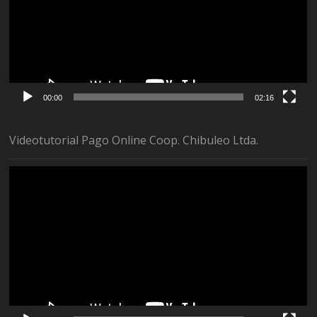
00:00
02:16
Videotutorial Pago Online Coop. Chibuleo Ltda.
Reproductor
de
vídeo