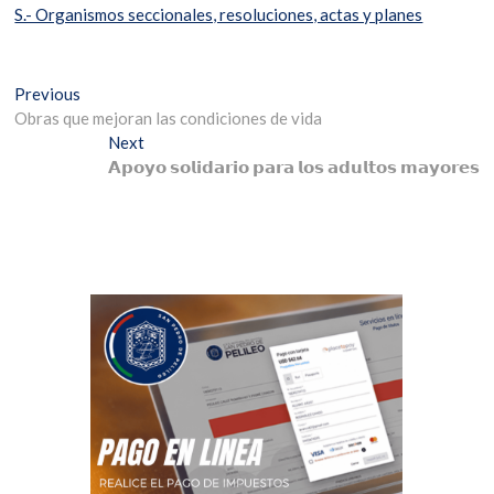
S.- Organismos seccionales, resoluciones, actas y planes
Previous
Obras que mejoran las condiciones de vida
Next
𝗔𝗽𝗼𝘆𝗼 𝘀𝗼𝗹𝗶𝗱𝗮𝗿𝗶𝗼 𝗽𝗮𝗿𝗮 𝗹𝗼𝘀 𝗮𝗱𝘂𝗹𝘁𝗼𝘀 𝗺𝗮𝘆𝗼𝗿𝗲𝘀