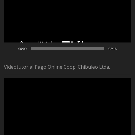
00:00
02:16
Videotutorial Pago Online Coop. Chibuleo Ltda.
Reproductor
de
vídeo