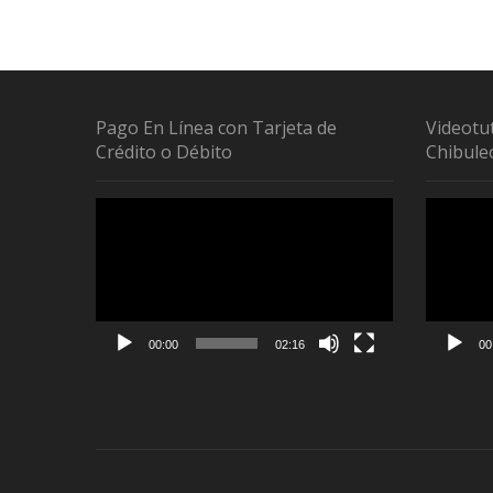
Pago En Línea con Tarjeta de
Videotu
Crédito o Débito
Chibule
Reproductor
Reproduc
de
de
vídeo
vídeo
00:00
02:16
00