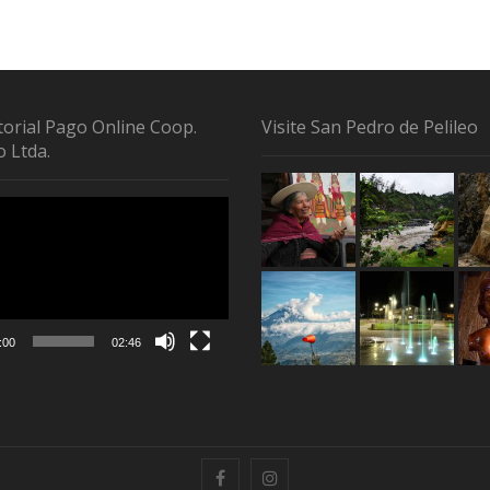
torial Pago Online Coop.
Visite San Pedro de Pelileo
o Ltda.
tor
:00
02:46