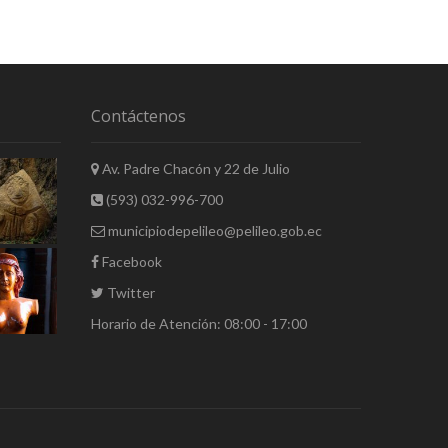
Contáctenos
Av. Padre Chacón y 22 de Julio
(593) 032-996-700
municipiodepelileo@pelileo.gob.ec
Facebook
Twitter
Horario de Atención: 08:00 - 17:00