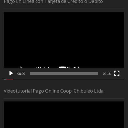
Pago En Línea con Tarjeta de Crédito o Débito
Reproductor
de
vídeo
00:00
02:16
Videotutorial Pago Online Coop. Chibuleo Ltda.
Reproductor
de
vídeo