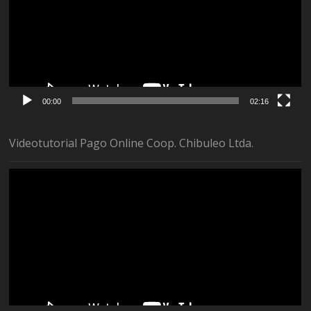
00:00
02:16
Videotutorial Pago Online Coop. Chibuleo Ltda.
Reproductor
de
vídeo